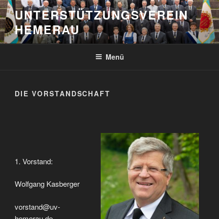
Zum
UNTERSTÜTZUNGSVEREIN
Inhalt
HEMERAU
springen
Menü
DIE VORSTANDSCHAFT
1. Vorstand:
Wolfgang Kasberger
vorstand@uv-
hemerau.de