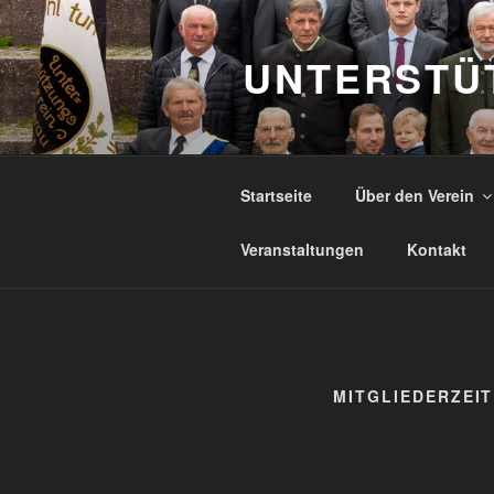
Zum
Inhalt
UNTERSTÜ
springen
Startseite
Über den Verein
Veranstaltungen
Kontakt
MITGLIEDERZEI