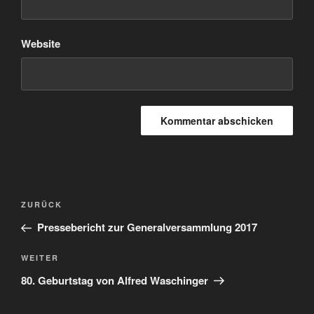
Website
Beitrags-
Vorheriger
ZURÜCK
Navigation
Beitrag
Pressebericht zur Generalversammlung 2017
Nächster
WEITER
Beitrag
80. Geburtstag von Alfred Waschinger