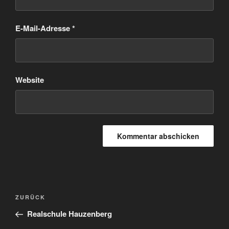
E-Mail-Adresse
*
Website
Beitrags-
Vorheriger
ZURÜCK
Navigation
Beitrag
Realschule Hauzenberg