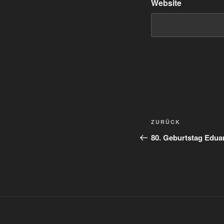
Website
Beitrags-
Vorheriger
ZURÜCK
Navigation
Beitrag
80. Geburtstag Edua