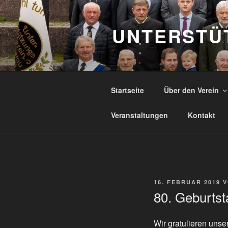
Zum
Inhalt
UNTERSTÜ
springen
Startseite
Über den Verein
Veranstaltungen
Kontakt
VERÖFFENTLICHT
16. FEBRUAR 2019
V
AM
80. Geburts
Wir gratulieren uns