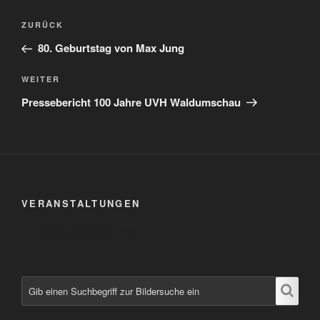
Beitrags-
Vorheriger
ZURÜCK
Navigation
Beitrag
80. Geburtstag von Max Jung
Nächster
WEITER
Beitrag
Pressebericht 100 Jahre UVH Waldumschau
VERANSTALTUNGEN
Keine Veranstaltungen