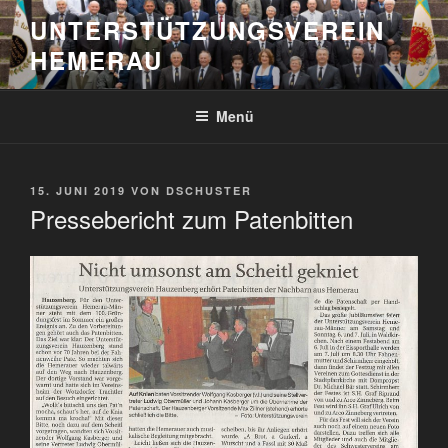
Zum
UNTERSTÜTZUNGSVEREIN
Inhalt
HEMERAU
springen
Menü
VERÖFFENTLICHT
15. JUNI 2019
VON
DSCHUSTER
AM
Pressebericht zum Patenbitten