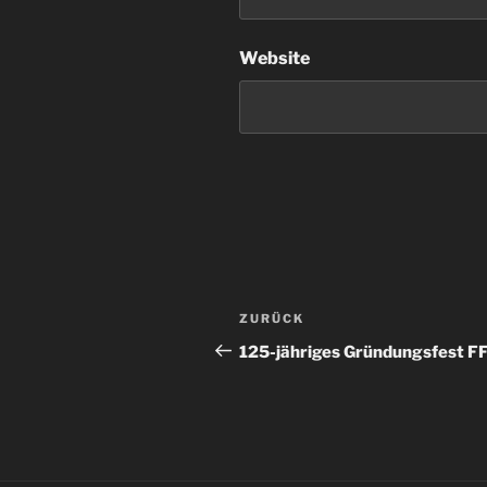
Website
Beitrags-
Vorheriger
ZURÜCK
Navigation
Beitrag
125-jähriges Gründungsfest F