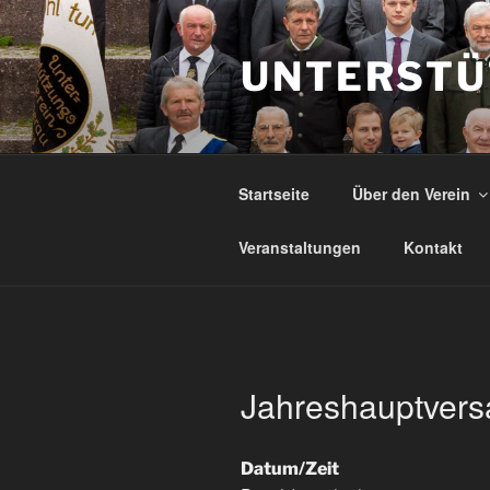
Zum
Inhalt
springen
UNTERSTÜ
Startseite
Über den Verein
Veranstaltungen
Kontakt
Jahreshauptver
Datum/Zeit