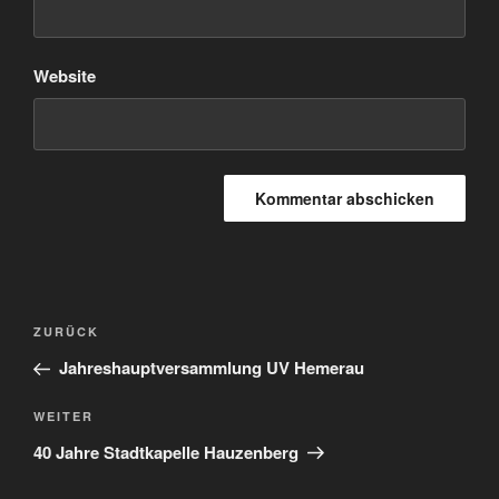
Website
Beitrags-
Vorheriger
ZURÜCK
Navigation
Beitrag
Jahreshauptversammlung UV Hemerau
Nächster
WEITER
Beitrag
40 Jahre Stadtkapelle Hauzenberg