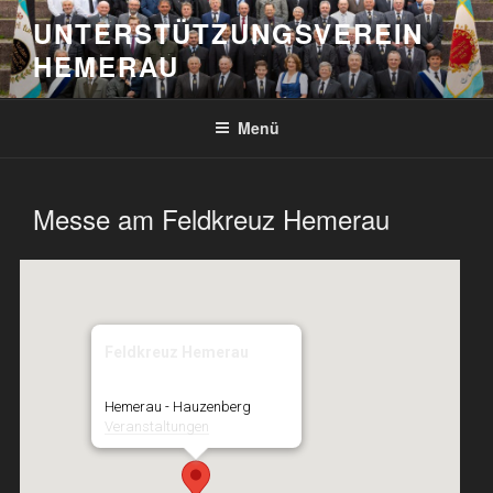
Zum
UNTERSTÜTZUNGSVEREIN
Inhalt
HEMERAU
springen
Menü
Messe am Feldkreuz Hemerau
Feldkreuz Hemerau
Hemerau - Hauzenberg
Veranstaltungen