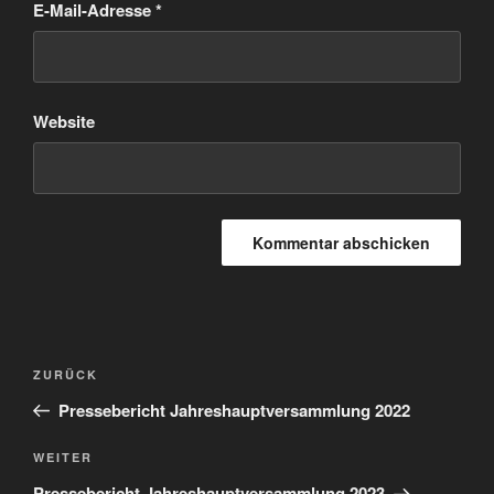
E-Mail-Adresse
*
Website
Beitrags-
Vorheriger
ZURÜCK
Navigation
Beitrag
Pressebericht Jahreshauptversammlung 2022
Nächster
WEITER
Beitrag
Pressebericht Jahreshauptversammlung 2023